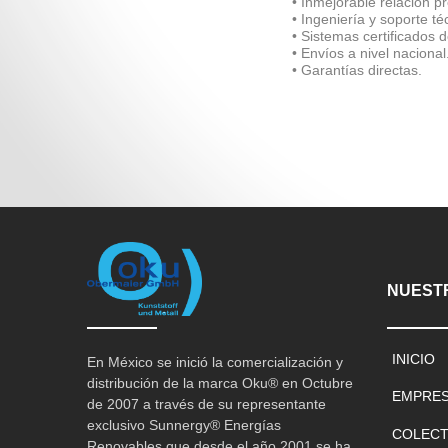
• Inmejorable relación pr
• Ingeniería y soporte té
• Sistemas certificados 
• Envíos a nivel nacional
• Garantías directas.
NUESTR
INICIO
En México se inició la comercialización y
distribución de la marca Oku® en Octubre
EMPRE
de 2007 a través de su representante
exclusivo Sunnergy® Energías
COLECT
Renovables que desde el año 2001 se ha