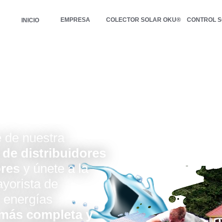
EMPRESA
COLECTOR SOLAR OKU®
CONTROL 
INICIO
 de nuestra
 de distribuidores
ores
y únete a la
yorista de
 energías
más completa y