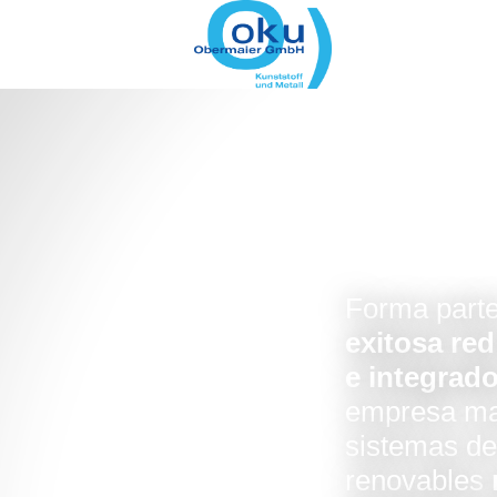
Forma parte
exitosa red
e integrad
empresa ma
sistemas de
renovables