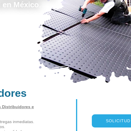
l en México
.
idores
 Distribuidores e
SOLICITU
tregas inmediatas.
os.