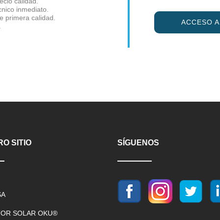
ecio calidad.
cnico inmediato.
de primera calidad.
ACCESO 
.
O SITIO
SÍGUENOS
SA
OR SOLAR OKU®